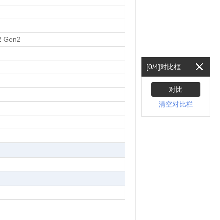
2 Gen2
[
0
/4]对比框
对比
清空对比栏